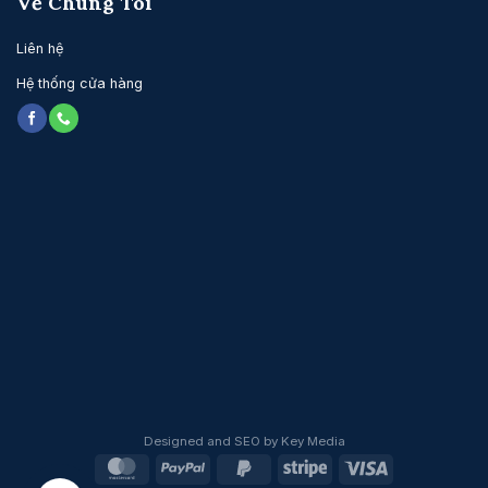
Về Chúng Tôi
Liên hệ
Hệ thống cửa hàng
Cấu tạo của nệm lò xo King Koil
Designed and SEO by Key Media