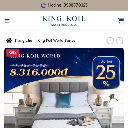
Bỏ
Hotline: 0938370325
qua
nội
dung
Trang chủ
/
King Koil World Series
-25%