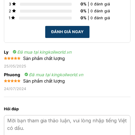
êm ái
0%
| 0 đánh giá
3
0%
| 0 đánh giá
2
Vải bọc cao cấp: lớp vải bọc chần dày tạo sự êm ái và thoải
0%
| 0 đánh giá
1
mái vượt trội. Sự kết hợp hoàn hảo giữa các lớp mút cao cấp
có độ đàn hồi tốt đem lại cho người nằm cảm giác mềm mại,
ĐÁNH GIÁ NGAY
được nâng niu trong từng giấc ngủ.
Ly
Đã mua tại kingkoilworld.vn
Sản phẩm chất lượng
Được xếp
25/05/2025
hạng
5
5
sao
Phuong
Đã mua tại kingkoilworld.vn
Sản phẩm chất lượng
Được xếp
24/07/2024
hạng
5
5
sao
Hỏi đáp