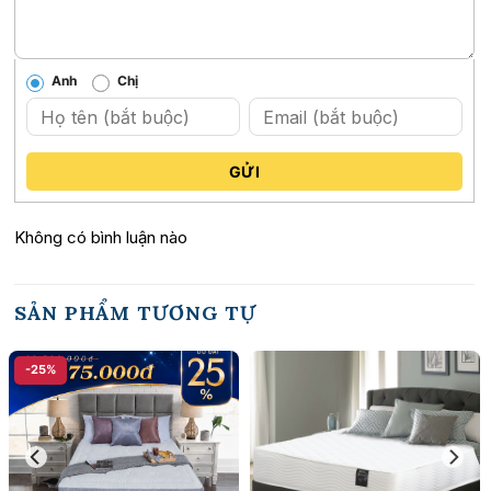
Chất liệu vải Knit cao cấp, sang trọng, làm
mát da
Anh
Chị
Đây là chất liệu làm mát dẫn đầu thị trường về cả công năng
lẫn độ bền. Mang lại trải nghiệm ngủ mới, mát lạnh hoàn toàn
đặc biệt cho người dùng.
GỬI
Vải dệt kim (hay vải Knit) mềm mại, có tính năng co giãn tốt,
không bị nhăn trong suốt quá trình sử dụng nệm.
Không có bình luận nào
SẢN PHẨM TƯƠNG TỰ
-25%