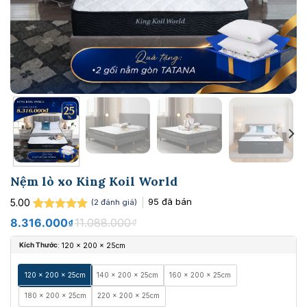
Nệm lò xo King Koil World
95
đã bán
5.00
(
2
đánh giá)
5.00
2
trên 5
Giá
Giá
8.316.000
11.088.000
₫
₫
dựa trên
gốc
hiện
đánh giá
là:
tại
Kích Thước
:
120 x 200 x 25cm
11.088.000 ₫.
là:
8.316.000 ₫.
120 x 200 x 25cm
140 x 200 x 25cm
160 x 200 x 25cm
180 x 200 x 25cm
220 x 200 x 25cm