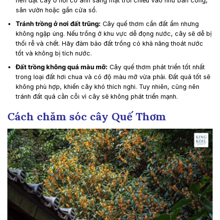
nên đặt cây ở nơi có ánh sáng mặt trời chiếu vào như ban công,
sân vườn hoặc gần cửa sổ.
Tránh trồng ở nơi đất trũng:
Cây quế thơm cần đất ẩm nhưng
không ngập úng. Nếu trồng ở khu vực dễ đọng nước, cây sẽ dễ bị
thối rễ và chết. Hãy đảm bảo đất trồng có khả năng thoát nước
tốt và không bị tích nước.
Đất trồng không quá màu mỡ:
Cây quế thơm phát triển tốt nhất
trong loại đất hơi chua và có độ màu mỡ vừa phải. Đất quá tốt sẽ
không phù hợp, khiến cây khó thích nghi. Tuy nhiên, cũng nên
tránh đất quá cằn cỗi vì cây sẽ không phát triển mạnh.
Cách chăm sóc cây Quế Thơm