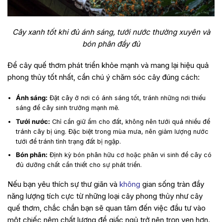
Cây xanh tốt khi đủ ánh sáng, tưới nước thường xuyên và
bón phân đầy đủ
Để cây quế thơm phát triển khỏe mạnh và mang lại hiệu quả
phong thủy tốt nhất, cần chú ý chăm sóc cây đúng cách:
Ánh sáng:
Đặt cây ở nơi có ánh sáng tốt, tránh những nơi thiếu
sáng để cây sinh trưởng mạnh mẽ.
Tưới nước:
Chỉ cần giữ ẩm cho đất, không nên tưới quá nhiều để
tránh cây bị úng. Đặc biệt trong mùa mưa, nên giảm lượng nước
tưới để tránh tình trạng đất bị ngập.
Bón phân:
Định kỳ bón phân hữu cơ hoặc phân vi sinh để cây có
đủ dưỡng chất cần thiết cho sự phát triển.
Nếu bạn yêu thích sự thư giãn và
không
gian sống tràn đầy
năng lượng tích cực từ những loại cây phong thủy như cây
quế thơm, chắc chắn bạn sẽ quan tâm đến việc đầu tư vào
một chiếc nệm chất lượng để giấc ngủ trở nên trọn vẹn hơn.