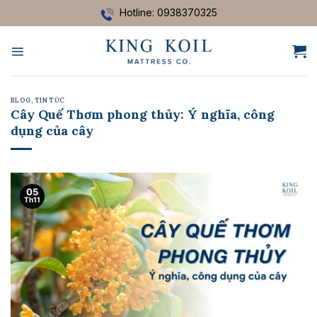
Bỏ
Hotline: 0938370325
qua
nội
dung
BLOG
,
TIN TỨC
Cây Quế Thơm phong thủy: Ý nghĩa, công
dụng của cây
05
Th11