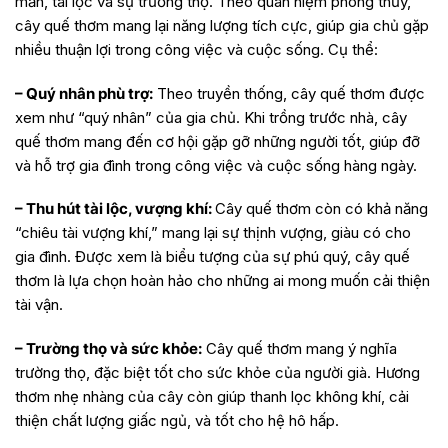
mắn, tài lộc và sự trường thọ. Theo quan niệm phong thủy,
cây quế thơm mang lại năng lượng tích cực, giúp gia chủ gặp
nhiều thuận lợi trong công việc và cuộc sống. Cụ thể:
– Quý nhân phù trợ:
Theo truyền thống, cây quế thơm được
xem như “quý nhân” của gia chủ. Khi trồng trước nhà, cây
quế thơm mang đến cơ hội gặp gỡ những người tốt, giúp đỡ
và hỗ trợ gia đình trong công việc và cuộc sống hàng ngày.
– Thu hút tài lộc, vượng khí:
Cây quế thơm còn có khả năng
“chiêu tài vượng khí,” mang lại sự thịnh vượng, giàu có cho
gia đình. Được xem là biểu tượng của sự phú quý, cây quế
thơm là lựa chọn hoàn hảo cho những ai mong muốn cải thiện
tài vận.
– Trường thọ và sức khỏe:
Cây quế thơm mang ý nghĩa
trường thọ, đặc biệt tốt cho sức khỏe của người già. Hương
thơm nhẹ nhàng của cây còn giúp thanh lọc không khí, cải
thiện chất lượng giấc ngủ, và tốt cho hệ hô hấp.