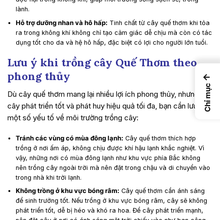
lành.
Hỗ trợ dưỡng nhan và hô hấp:
Tinh chất từ cây quế thơm khi tỏa
ra trong không khí không chỉ tạo cảm giác dễ chịu mà còn có tác
dụng tốt cho da và hệ hô hấp, đặc biệt có lợi cho người lớn tuổi.
Lưu ý khi trồng cây Quế Thơm theo
phong thủy
←
Chỉ mục
Dù cây quế thơm mang lại nhiều lợi ích phong thủy, nhưng để
cây phát triển tốt và phát huy hiệu quả tối đa, bạn cần lưu ý
một số yếu tố về môi trường trồng cây:
Tránh các vùng có mùa đông lạnh:
Cây quế thơm thích hợp
trồng ở nơi ấm áp, không chịu được khí hậu lạnh khắc nghiệt. Vì
vậy, những nơi có mùa đông lạnh như khu vực phía Bắc không
nên trồng cây ngoài trời mà nên đặt trong chậu và di chuyển vào
trong nhà khi trời lạnh.
Không trồng ở khu vực bóng râm:
Cây quế thơm cần ánh sáng
để sinh trưởng tốt. Nếu trồng ở khu vực bóng râm, cây sẽ không
phát triển tốt, dễ bị héo và khó ra hoa. Để cây phát triển mạnh,