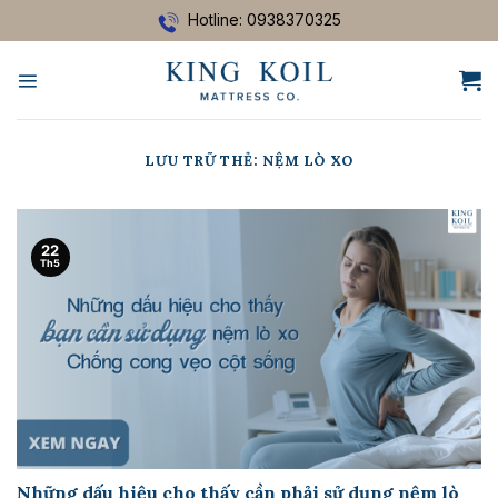
Bỏ
Hotline: 0938370325
qua
nội
dung
LƯU TRỮ THẺ:
NỆM LÒ XO
22
Th5
Những dấu hiệu cho thấy cần phải sử dụng nệm lò