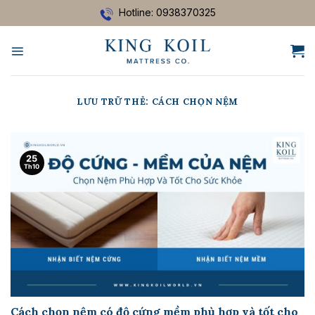
Bỏ
Hotline: 0938370325
qua
nội
dung
LƯU TRỮ THẺ:
CÁCH CHỌN NỆM
25
Th10
Cách chọn nệm có độ cứng mềm phù hợp và tốt cho